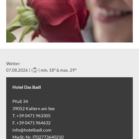
Wetter:
07.08.2026 |
| min. 18° & max. 29°
Hotel Das Badl
Pfuß 34
39052
Kaltern am See
T. +39 0471 963305
F. +39 0471 964632
info@hotelbadl.com
MwSt.-Nr. IT02773640210