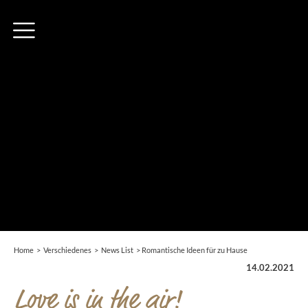
Home
>
Verschiedenes
>
News List
>
Romantische Ideen für zu Hause
14.02.2021
Love is in the air!