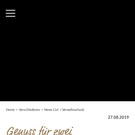
Home
>
Verschiedenes
>
News List
>
Verwöhnurlaub
27.08.2019
Genuss für zwei