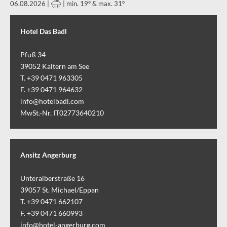
06.08.2026 |
| min. 19° & max. 31°
Hotel Das Badl
Pfuß 34
39052
Kaltern am See
T. +39 0471 963305
F. +39 0471 964632
info@hotelbadl.com
MwSt.-Nr. IT02773640210
Ansitz Angerburg
Unteralberstraße 16
39057
St. Michael/Eppan
T. +39 0471 662107
F. +39 0471 660993
info@hotel-angerburg.com