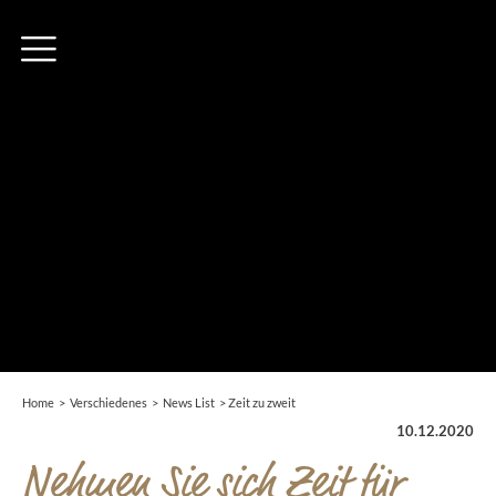
Home
>
Verschiedenes
>
News List
>
Zeit zu zweit
10.12.2020
Nehmen Sie sich Zeit für